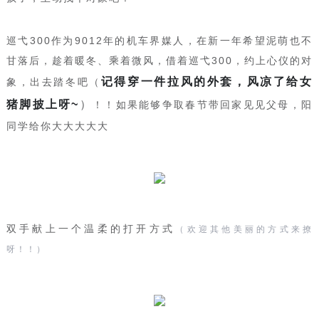
巡弋300作为9012年的机车界媒人，在新一年希望泥萌也不
甘落后，趁着暖冬、乘着微风，借着巡弋300，约上心仪的对
记得穿一件拉风的外套，风凉了给女
象，出去踏冬吧（
猪脚披上呀~
）
！！如果能够争取春节带回家见见父母，阳
同学给你大大大大大
双手献上一个温柔的打开方式
（欢迎其他美丽的方式来撩
呀！！）