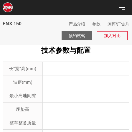
FNX 150
产品介绍
参数
测评/广告片
预约试驾
加入对比
技术参数与配置
长*宽*高(mm)
轴距(mm)
最小离地间隙
座垫高
整车整备质量