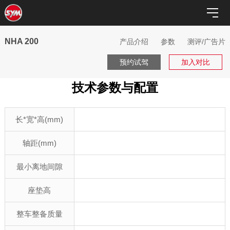
NHA 200
产品介绍
参数
测评/广告片
预约试驾
加入对比
技术参数与配置
长*宽*高(mm)
轴距(mm)
最小离地间隙
座垫高
整车整备质量