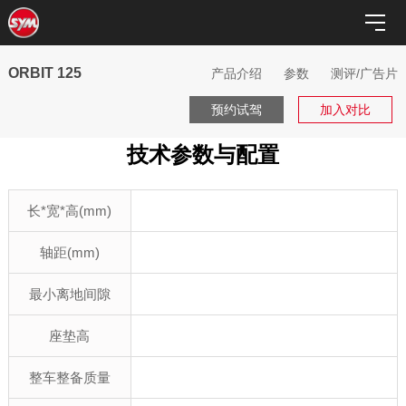
ORBIT 125
产品介绍
参数
测评/广告片
预约试驾
加入对比
技术参数与配置
长*宽*高(mm)
轴距(mm)
最小离地间隙
座垫高
整车整备质量