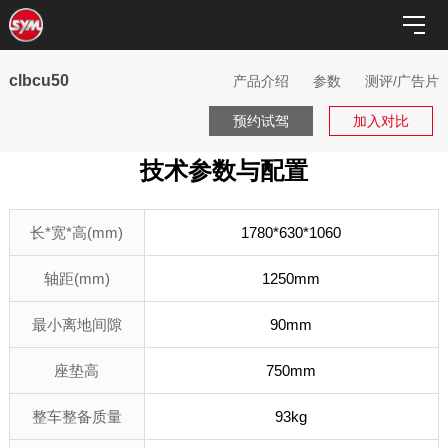
clbcu50
产品介绍
参数
测评/广告片
预约试驾
加入对比
技术参数与配置
长*宽*高(mm)
1780*630*1060
轴距(mm)
1250mm
最小离地间隙
90mm
座垫高
750mm
整车整备质量
93kg