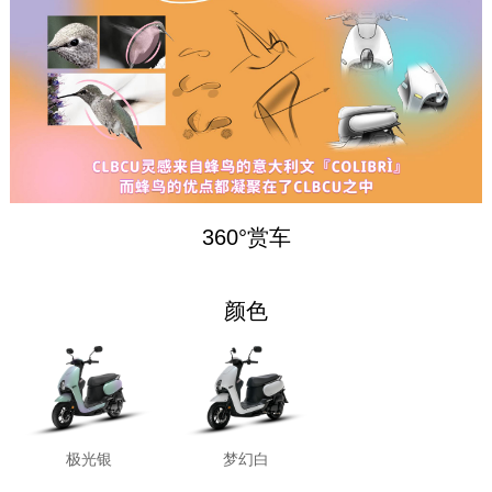
360°赏车
颜色
极光银
梦幻白