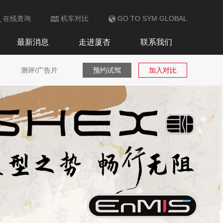
在线查询
机车对比
GO TO SYM GLOBAL
最新消息
走进厦杏
联系我们
测评/广告片
预约试驾
加入对比