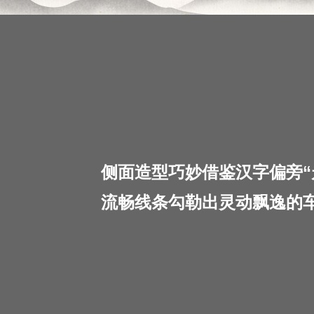
侧面造型巧妙借鉴汉字偏旁“
流畅线条勾勒出灵动飘逸的